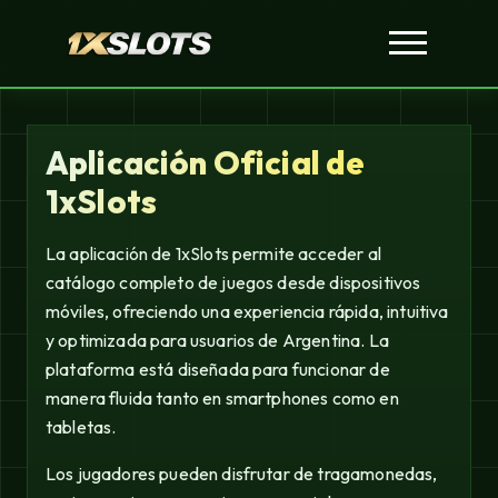
Aplicación Oficial de
1xSlots
La aplicación de 1xSlots permite acceder al
catálogo completo de juegos desde dispositivos
móviles, ofreciendo una experiencia rápida, intuitiva
y optimizada para usuarios de Argentina. La
plataforma está diseñada para funcionar de
manera fluida tanto en smartphones como en
tabletas.
Los jugadores pueden disfrutar de tragamonedas,