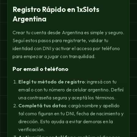
Registro Rápido en 1xSlots
Argentina
Crear tu cuenta desde Argentina es simple y seguro.
Seguí estos pasos para registrarte, validar tu
identidad con DNI y activar el acceso por teléfono
para empezar a jugar con tranquilidad.
Por email o teléfono
Elegí tu método de registro
: ingresá con tu
email o con tu número de celular argentino. Definí
una contraseña segura y aceptá los términos.
Completá tus datos
: cargá nombre y apellido
tal como figuran en tu DNI, fecha de nacimiento y
dirección. Esto ayuda a evitar demoras en la
verificación.