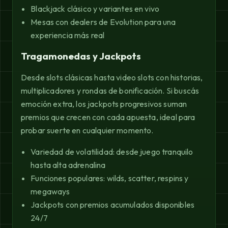
Blackjack clásico y variantes en vivo
Mesas con dealers de Evolution para una
experiencia más real
Tragamonedas y Jackpots
Desde slots clásicas hasta video slots con historias,
multiplicadores y rondas de bonificación. Si buscás
emoción extra, los jackpots progresivos suman
premios que crecen con cada apuesta, ideal para
probar suerte en cualquier momento.
Variedad de volatilidad: desde juego tranquilo
hasta alta adrenalina
Funciones populares: wilds, scatter, respins y
megaways
Jackpots con premios acumulados disponibles
24/7