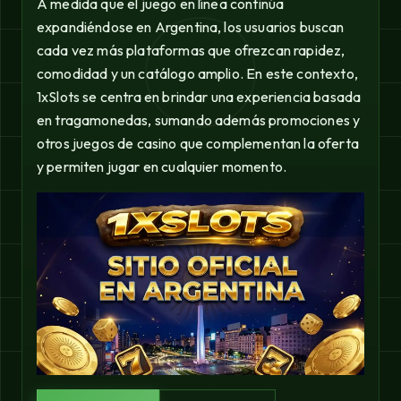
A medida que el juego en línea continúa
expandiéndose en Argentina, los usuarios buscan
cada vez más plataformas que ofrezcan rapidez,
comodidad y un catálogo amplio. En este contexto,
1xSlots se centra en brindar una experiencia basada
en tragamonedas, sumando además promociones y
otros juegos de casino que complementan la oferta
y permiten jugar en cualquier momento.