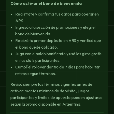
Cómo activar el bono de bienvenida
Registrate y confirmá tus datos para operar en
ARS.
Ingresá a la sección de promociones y elegí el
bono de bienvenida.
Realizá tu primer depósito en ARS y verificá que
el bono quede aplicado.
Jugá con el saldo bonificado y usá los giros gratis
en las slots participantes.
Cumplí el rollover dentro de 7 días para habilitar
retiros según términos.
Revisá siempre los términos vigentes antes de
activar: montos mínimos de depósito, juegos
participantes y límites de apuesta pueden ajustarse
según la promo disponible en Argentina.