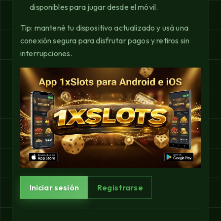
disponibles para jugar desde el móvil.
Tip: mantené tu dispositivo actualizado y usá una
conexión segura para disfrutar pagos y retiros sin
interrupciones.
Iniciar sesión
Registrarse