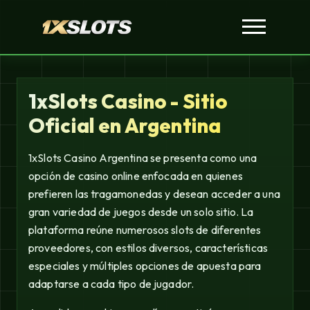
1xSlots Casino - Sitio
Oficial en Argentina
1xSlots Casino Argentina se presenta como una
opción de casino online enfocada en quienes
prefieren las tragamonedas y desean acceder a una
gran variedad de juegos desde un solo sitio. La
plataforma reúne numerosos slots de diferentes
proveedores, con estilos diversos, características
especiales y múltiples opciones de apuesta para
adaptarse a cada tipo de jugador.