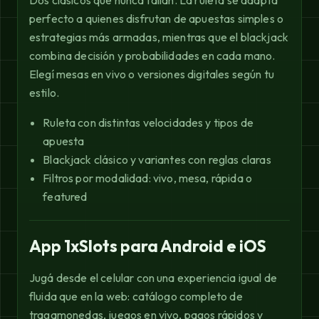
perfecto a quienes disfrutan de apuestas simples o
estrategias más armadas, mientras que el blackjack
combina decisión y probabilidades en cada mano.
Elegí mesas en vivo o versiones digitales según tu
estilo.
Ruleta con distintas velocidades y tipos de
apuesta
Blackjack clásico y variantes con reglas claras
Filtros por modalidad: vivo, mesa, rápida o
featured
App 1xSlots para Android e iOS
Jugá desde el celular con una experiencia igual de
fluida que en la web: catálogo completo de
tragamonedas, juegos en vivo, pagos rápidos y