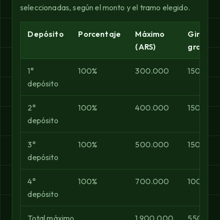
seleccionadas, según el monto y el tramo elegido.
Depósito
Porcentaje
Máximo
Giros
(ARS)
gratis
1°
100%
300.000
150
depósito
2°
100%
400.000
150
depósito
3°
100%
500.000
150
depósito
4°
100%
700.000
100
depósito
Total máximo
1.900.000
550