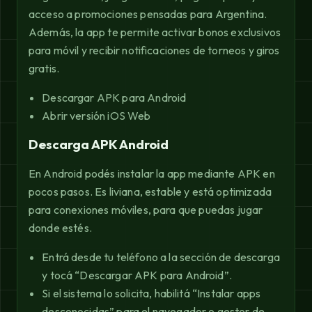
acceso a promociones pensadas para Argentina.
Además, la app te permite activar bonos exclusivos
para móvil y recibir notificaciones de torneos y giros
gratis.
Descargar APK para Android
Abrir versión iOS Web
Descarga APK Android
En Android podés instalar la app mediante APK en
pocos pasos. Es liviana, estable y está optimizada
para conexiones móviles, para que puedas jugar
donde estés.
Entrá desde tu teléfono a la sección de descarga
y tocá “Descargar APK para Android”.
Si el sistema lo solicita, habilitá “Instalar apps
desconocidas” para el navegador o gestor de