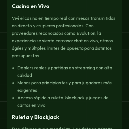
Casino en Vivo
Viví el casino en tiempo real con mesas transmitidas
en directo y crupieres profesionales. Con
proveedores reconocidos como Evolution, la
experiencia se siente cercana: chat en vivo, ritmos
ágiles y múltiples límites de apuesta para distintos
presupuestos.
Dealers reales y partidas en streaming con alta
calidad
Mesas para principiantes y para jugadores más
exigentes
Acceso rápido a ruleta, blackjack y juegos de
cartas en vivo
Ruleta y Blackjack
Dos clásicos que nunca fallan. La ruleta se adapta