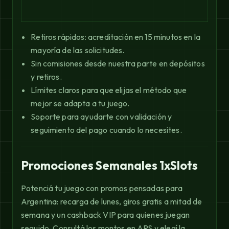
Retiros rápidos: acreditación en 15 minutos en la
mayoría de las solicitudes.
Sin comisiones desde nuestra parte en depósitos
y retiros.
Límites claros para que elijas el método que
mejor se adapta a tu juego.
Soporte para ayudarte con validación y
seguimiento del pago cuando lo necesites.
Promociones Semanales 1xSlots
Potenciá tu juego con promos pensadas para
Argentina: recarga de lunes, giros gratis a mitad de
semana y un cashback VIP para quienes juegan
seguido. Consultá los montos en ARS y elegí la